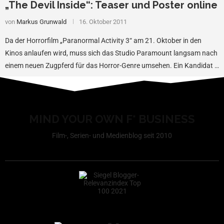
„The Devil Inside“: Teaser und Poster online
von
Markus Grunwald
16. Oktober 2011
Da der Horrorfilm „Paranormal Activity 3“ am 21. Oktober in den
Kinos anlaufen wird, muss sich das Studio Paramount langsam nach
einem neuen Zugpferd für das Horror-Genre umsehen. Ein Kandidat …
MIND YOUR OWN F* BUSINESS
Film-, Serien- und Medienblog seit 2010