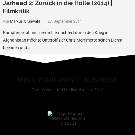
Jarhead 2: Zurück in die Hölle (2014) |
Filmkritik
von
Markus Grunwald
27. September 2014
Kampferprobt und ziemlich ernüchtert durch den Krieg in
Afghanistan möchte Unteroffizier Chris Merrimette seinen Dienst
beenden und…
MIND YOUR OWN F* BUSINESS
Film-, Serien- und Medienblog seit 2010