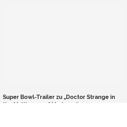
Super Bowl-Trailer zu „Doctor Strange in
the Multiverse of Madness“
Eine atemberaubende Reise durch das Multiversum
von
Markus Grunwald
14. Februar 2022