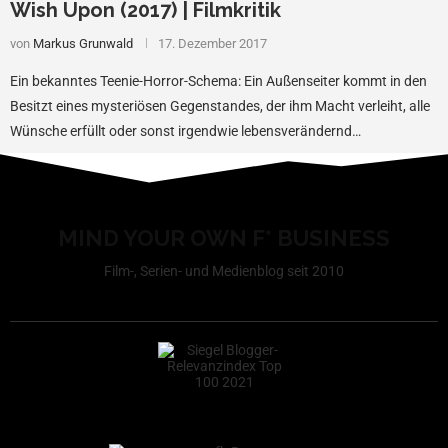
Wish Upon (2017) | Filmkritik
von
Markus Grunwald
17. Dezember 2017
Ein bekanntes Teenie-Horror-Schema: Ein Außenseiter kommt in den
Besitzt eines mysteriösen Gegenstandes, der ihm Macht verleiht, alle
Wünsche erfüllt oder sonst irgendwie lebensverändernd…
MIND YOUR OWN F* BUSINESS
Film-, Serien- und Medienblog seit 2010