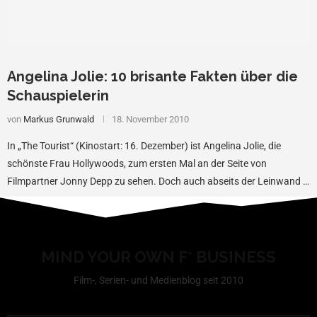
Angelina Jolie: 10 brisante Fakten über die
Schauspielerin
von
Markus Grunwald
18. November 2010
In „The Tourist“ (Kinostart: 16. Dezember) ist Angelina Jolie, die
schönste Frau Hollywoods, zum ersten Mal an der Seite von
Filmpartner Jonny Depp zu sehen. Doch auch abseits der Leinwand …
MIND YOUR OWN F* BUSINESS
Film-, Serien- und Medienblog seit 2010