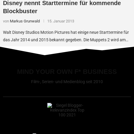
Disney nennt Starttermine für kommende
Blockbuster
von
Markus Grunwald
15. Januar 2013
Walt Disney Studios Motion Pictures hat einige neue Starttermine für
das Jahr 2014 und 2015 bekannt gegeben. Die Muppets 2 wird am…
MIND YOUR OWN F* BUSINESS
Film-, Serien- und Medienblog seit 2010