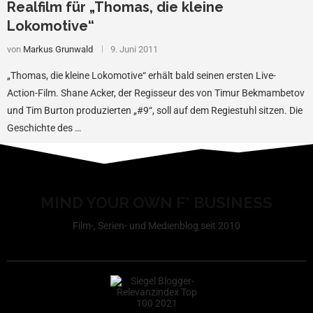
Realfilm für „Thomas, die kleine
Lokomotive“
von
Markus Grunwald
9. Juni 2011
„Thomas, die kleine Lokomotive“ erhält bald seinen ersten Live-
Action-Film. Shane Acker, der Regisseur des von Timur Bekmambetov
und Tim Burton produzierten „#9“, soll auf dem Regiestuhl sitzen. Die
Geschichte des …
MIND YOUR OWN F* BUSINESS
Film-, Serien- und Medienblog seit 2010