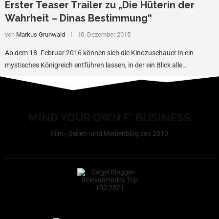
Erster Teaser Trailer zu „Die Hüterin der
Wahrheit – Dinas Bestimmung“
von
Markus Grunwald
10. Dezember 2015
Ab dem 18. Februar 2016 können sich die Kinozuschauer in ein
mystisches Königreich entführen lassen, in der ein Blick alle…
MIND YOUR OWN F* BUSINESS
Film-, Serien- und Medienblog seit 2010