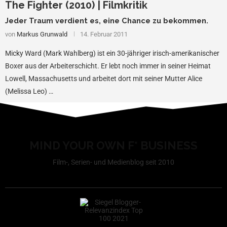
The Fighter (2010) | Filmkritik
Jeder Traum verdient es, eine Chance zu bekommen.
von
Markus Grunwald
14. Februar 2011
Micky Ward (Mark Wahlberg) ist ein 30-jähriger irisch-amerikanischer
Boxer aus der Arbeiterschicht. Er lebt noch immer in seiner Heimat
Lowell, Massachusetts und arbeitet dort mit seiner Mutter Alice
(Melissa Leo) …
MIND YOUR OWN F* BUSINESS
Film-, Serien- und Medienblog seit 2010