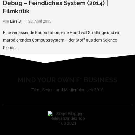
Debug – Feindliches System (2014) |
Filmkritik
von
Lars B
28. April 2015
Eine verlassende Raumstation, eine Hand voll Sträflinge und ein
marodierendes Computersystem – der Stoff aus dem Science-
Fiction…
MIND YOUR OWN F* BUSINESS
Film-, Serien- und Medienblog seit 2010