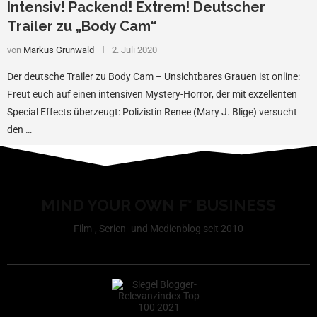
Intensiv! Packend! Extrem! Deutscher
Trailer zu „Body Cam“
von
Markus Grunwald
2. Juli 2020
Der deutsche Trailer zu Body Cam – Unsichtbares Grauen ist online:
Freut euch auf einen intensiven Mystery-Horror, der mit exzellenten
Special Effects überzeugt: Polizistin Renee (Mary J. Blige) versucht
den …
MIND YOUR OWN F* BUSINESS
Film-, Serien- und Medienblog seit 2010