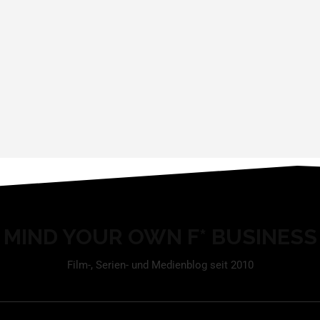
MIND YOUR OWN F* BUSINESS
Film-, Serien- und Medienblog seit 2010