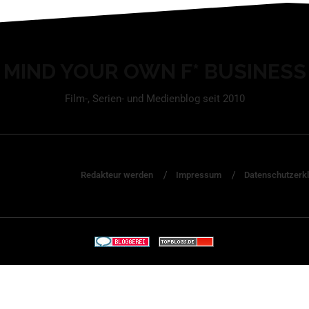
MIND YOUR OWN F* BUSINESS
Film-, Serien- und Medienblog seit 2010
Redakteur werden
Impressum
Datenschutzerk