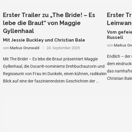
Erster Trailer zu „The Bride! – Es
Erster T
lebe die Braut“ von Maggie
Leinwan
Gyllenhaal
Vom gefeie
Russell
Mit Jessie Buckley und Christian Bale
von
Markus Gr
von
Markus Grunwald
24. September 2025
Endlich – der 
Mit The Bride! – Es lebe die Braut präsentiert Maggie
dem eindruck
Gyllenhaal, die Oscar®-nominierte Drehbuchautorin und
das namhafte
Regisseurin von Frau im Dunkeln, einen kühnen, radikalen
Christian Bal
Blick auf eine der faszinierendsten Geschichten der …