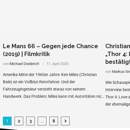
Le Mans 66 – Gegen jede Chance
Christia
(2019) | Filmkritik
„Thor 4:
bestätig
von
Michael Diederich
11. April 2020
von
Markus Gr
Amerika Mitte der 1960er Jahre: Ken Miles (Christian
Bale) ist ein Vollblut-Rennfahrer. Und der
Wie Schauspi
Fahrzeugingenieur versteht etwas von seinem
Interview best
Handwerk. Das Problem: Miles kann mit Autoritäten nicht
Thor 4: Love
gut umgehen und …
der ehemalige
allerdings …
1
2
3
…
8