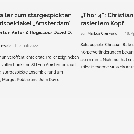
railer zum stargespickten
„Thor 4“: Christian
dspektakel „Amsterdam“
rasiertem Kopf
rten Autor & Regisseur David O.
von
Markus Grunwald
18. A
Schauspieler Christian Bale i
unwald
7. Juli 2022
Körperveränderungen bekannt,
nun veröffentlichte erste Trailer zeigt neben
sich nimmt. Nicht nur hat er 
svollen Look und Stil von Amsterdam auch
Trilogie enorme Muskeln antra
, stargespickte Ensemble rund um
e, Margot Robbie und John David …