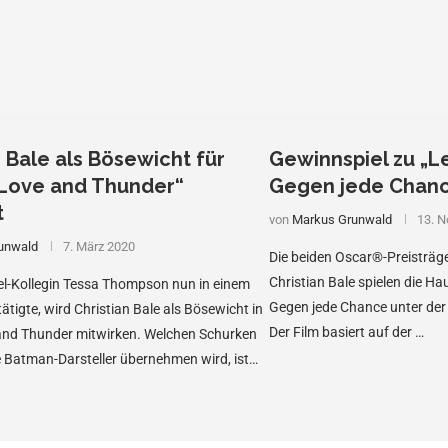
n Bale als Bösewicht für
Gewinnspiel zu „L
 Love and Thunder“
Gegen jede Chan
t
von
Markus Grunwald
13. 
unwald
7. März 2020
Die beiden Oscar®-Preisträ
Christian Bale spielen die Ha
el-Kollegin Tessa Thompson nun in einem
Gegen jede Chance unter de
ätigte, wird Christian Bale als Bösewicht in
Der Film basiert auf der …
 and Thunder mitwirken. Welchen Schurken
 Batman-Darsteller übernehmen wird, ist