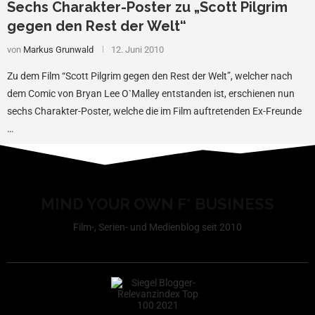
Sechs Charakter-Poster zu „Scott Pilgrim
gegen den Rest der Welt“
von
Markus Grunwald
12. Juni 2010
Zu dem Film “Scott Pilgrim gegen den Rest der Welt”, welcher nach
dem Comic von Bryan Lee O`Malley entstanden ist, erschienen nun
sechs Charakter-Poster, welche die im Film auftretenden Ex-Freunde
…
MIND YOUR OWN F* BUSINESS
Film-, Serien- und Medienblog seit 2010