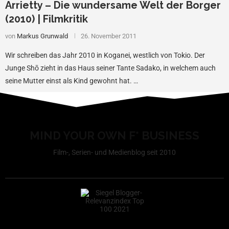
Arrietty – Die wundersame Welt der Borger
(2010) | Filmkritik
von
Markus Grunwald
26. November 2011
Wir schreiben das Jahr 2010 in Koganei, westlich von Tokio. Der
Junge Shō zieht in das Haus seiner Tante Sadako, in welchem auch
seine Mutter einst als Kind gewohnt hat. …
MIND YOUR OWN F* BUSINESS
Film-, Serien- und Medienblog seit 2010