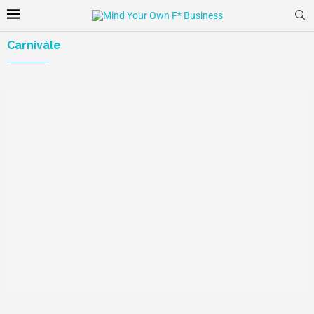
Carnivàle