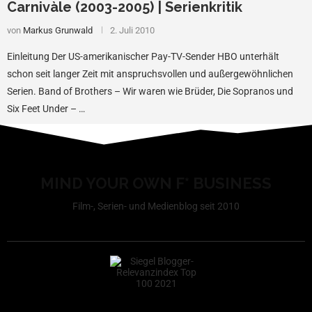
Carnivàle (2003-2005) | Serienkritik
von
Markus Grunwald
2. Juli 2010
Einleitung Der US-amerikanischer Pay-TV-Sender HBO unterhält
schon seit langer Zeit mit anspruchsvollen und außergewöhnlichen
Serien. Band of Brothers – Wir waren wie Brüder, Die Sopranos und
Six Feet Under – …
MIND YOUR OWN F* BUSINESS
Film-, Serien- und Medienblog seit 2010