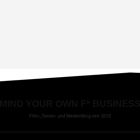
MIND YOUR OWN F* BUSINES
Film-, Serien- und Medienblog seit 2010