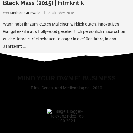
Black Mass (2015) | Filmkritik
von
Mathias Grunwald
7. Oktober 2015
Wann habt ihr zum letzten Mal einen wirklich guten, innovativen
Gangster-Film aus Hollywood gesehen? Ich persönlich muss schon
etliche Jahre zurückschauen, ja sogar in die 90er Jahre, in das
Jahrzehnt …
MIND YOUR OWN F* BUSINESS
Film-, Serien- und Medienblog seit 2010