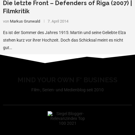
Die letzte Front – Defenders of Riga (2007) |
Filmkritik
von
Markus Grunwald
7. April 2014
Es ist der Sommer des Jahres 1915: Martin und seine Geliebte Elza
stehen kurz vor ihrer Hochzeit. Doch das Schicksal meint es nicht
gut…
MIND YOUR OWN F* BUSINESS
Film-, Serien- und Medienblog seit 2010