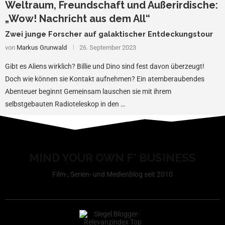
Weltraum, Freundschaft und Außerirdische:
„Wow! Nachricht aus dem All“
Zwei junge Forscher auf galaktischer Entdeckungstour
von
Markus Grunwald
26. September 2023
Gibt es Aliens wirklich? Billie und Dino sind fest davon überzeugt!
Doch wie können sie Kontakt aufnehmen? Ein atemberaubendes
Abenteuer beginnt Gemeinsam lauschen sie mit ihrem
selbstgebauten Radioteleskop in den …
MIND YOUR OWN F* BUSINESS
Film-, Serien- und Medienblog seit 2010