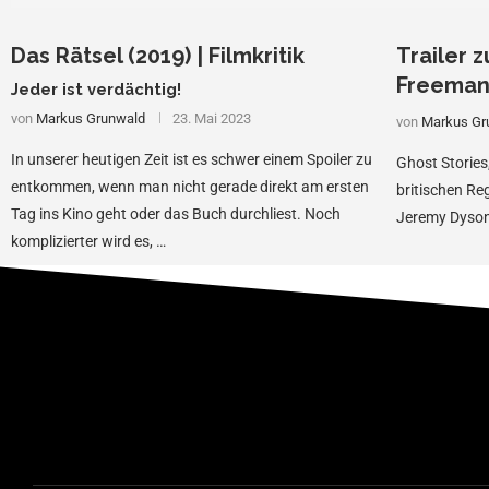
Das Rätsel (2019) | Filmkritik
Trailer z
Freema
Jeder ist verdächtig!
von
Markus Grunwald
23. Mai 2023
von
Markus Gr
In unserer heutigen Zeit ist es schwer einem Spoiler zu
Ghost Stories
entkommen, wenn man nicht gerade direkt am ersten
britischen R
Tag ins Kino geht oder das Buch durchliest. Noch
Jeremy Dyson
komplizierter wird es, …