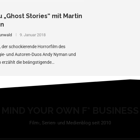
u „Ghost Stories“ mit Martin
nn
unwald
9. Januar 2018
, der schockierende Horrorfilm des
egie- und Autoren-Duos Andy Nyman und
 erzählt die beängstigende…
MIND YOUR OWN F* BUSINESS
Film-, Serien- und Medienblog seit 2010