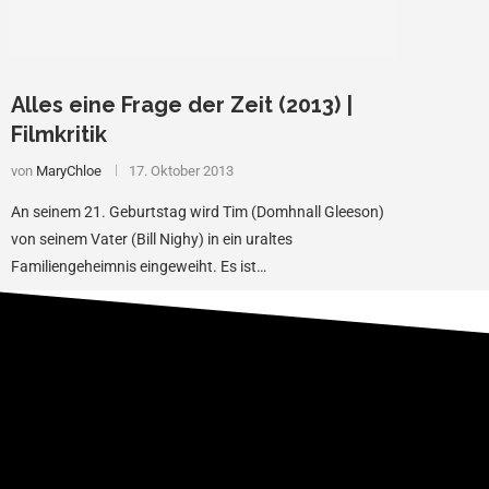
Alles eine Frage der Zeit (2013) |
Filmkritik
von
MaryChloe
17. Oktober 2013
An seinem 21. Geburtstag wird Tim (Domhnall Gleeson)
von seinem Vater (Bill Nighy) in ein uraltes
Familiengeheimnis eingeweiht. Es ist…