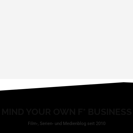
MIND YOUR OWN F* BUSINESS
Film-, Serien- und Medienblog seit 2010