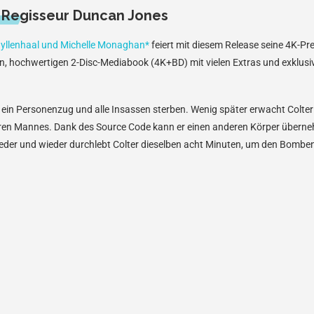
 Regisseur Duncan Jones
e Gyllenhaal und Michelle Monaghan*
feiert mit diesem Release seine 4K-Pr
en, hochwertigen 2-Disc-Mediabook (4K+BD) mit vielen Extras und exklus
t ein Personenzug und alle Insassen sterben. Wenig später erwacht Colte
ren Mannes. Dank des Source Code kann er einen anderen Körper überneh
eder und wieder durchlebt Colter dieselben acht Minuten, um den Bomben