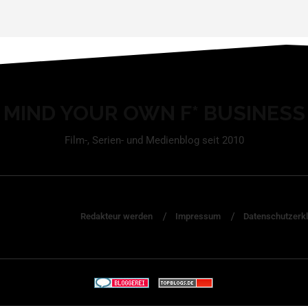
MIND YOUR OWN F* BUSINESS
Film-, Serien- und Medienblog seit 2010
Redakteur werden
Impressum
Datenschutzerk