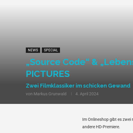
NEWS
SPECIAL
„Source Code“ & „Lebens
PICTURES
Zwei Filmklassiker im schicken Gewand
von
Markus Grunwald
4. April 2024
Im Onlineshop gibt es zwei 
andere HD-Premiere.