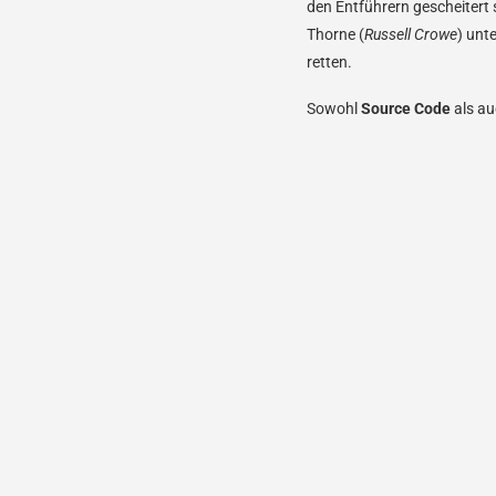
den Entführern gescheitert 
Thorne (
Russell Crowe
) unt
retten.
Sowohl
Source Code
als a