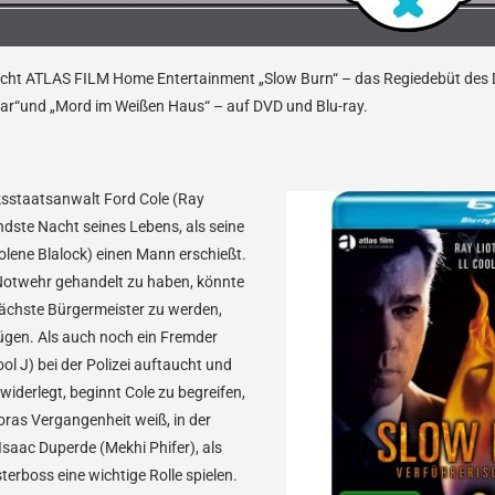
licht ATLAS FILM Home Entertainment „Slow Burn“ – das Regiedebüt des 
 War“und „Mord im Weißen Haus“ – auf DVD und Blu-ray.
rksstaatsanwalt Ford Cole (Ray
endste Nacht seines Lebens, als seine
olene Blalock) einen Mann erschießt.
Notwehr gehandelt zu haben, könnte
 nächste Bürgermeister zu werden,
gen. Als auch noch ein Fremder
l J) bei der Polizei auftaucht und
iderlegt, beginnt Cole zu begreifen,
ras Vergangenheit weiß, in der
saac Duperde (Mekhi Phifer), als
terboss eine wichtige Rolle spielen.