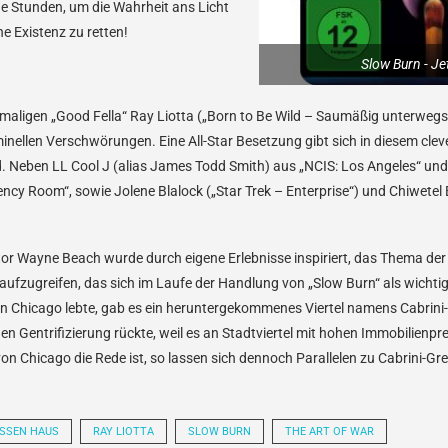
ge Stunden, um die Wahrheit ans Licht
e Existenz zu retten!
Slow Burn - Jet
maligen „Good Fella“ Ray Liotta („Born to Be Wild – Saumäßig unterwegs“,
iminellen Verschwörungen. Eine All-Star Besetzung gibt sich in diesem clev
d. Neben LL Cool J (alias James Todd Smith) aus „NCIS: Los Angeles“ un
cy Room“, sowie Jolene Blalock („Star Trek – Enterprise“) und Chiwetel Ej
r Wayne Beach wurde durch eigene Erlebnisse inspiriert, das Thema der 
ufzugreifen, das sich im Laufe der Handlung von „Slow Burn“ als wichtig
 in Chicago lebte, gab es ein heruntergekommenes Viertel namens Cabrini-
en Gentrifizierung rückte, weil es an Stadtviertel mit hohen Immobilienpre
on Chicago die Rede ist, so lassen sich dennoch Parallelen zu Cabrini-Gr
SSEN HAUS
RAY LIOTTA
SLOW BURN
THE ART OF WAR