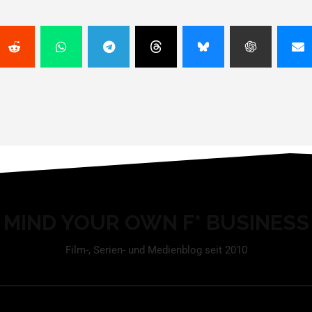
MIND YOUR OWN F* BUSINESS
Film-, Serien- und Medienblog seit 2010