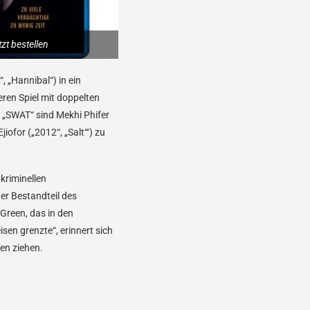
zt bestellen
 „Hannibal“) in ein
eren Spiel mit doppelten
d „SWAT“ sind Mekhi Phifer
iofor („2012“, „Salt“‘) zu
kriminellen
er Bestandteil des
Green, das in den
isen grenzte“, erinnert sich
een ziehen.