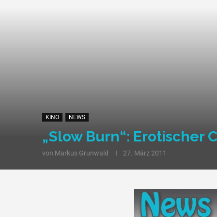
KINO
NEWS
„Slow Burn“: Erotischer C
von
Markus Grunwald
27. März 2011