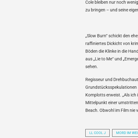
Cole bleiben nur noch weni
zu bringen – und seine eigen
„Slow Burn“ schickt den ehe
raffiniertes Dickicht von kr
Böden die Klinke in die Han
aus „Lie to Me“ und „Emergen
sehen.
Regisseur und Drehbuchauto
Grundstücksspekulationen a
Komplotts erweist. „Als ich
Mittelpunkt einer umstritten
Beach. Obwohl im Film nie v
LL COOL J
MORD IM WEI