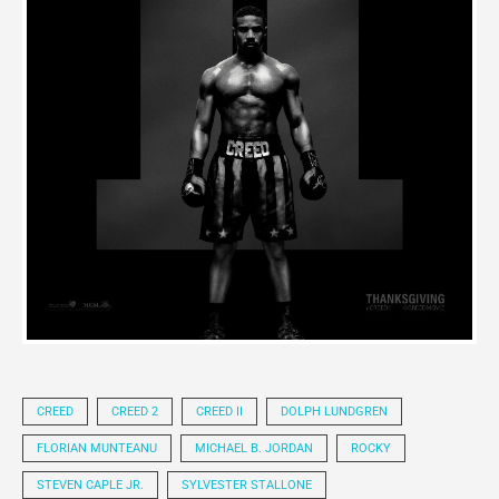
CREED
CREED 2
CREED II
DOLPH LUNDGREN
FLORIAN MUNTEANU
MICHAEL B. JORDAN
ROCKY
STEVEN CAPLE JR.
SYLVESTER STALLONE