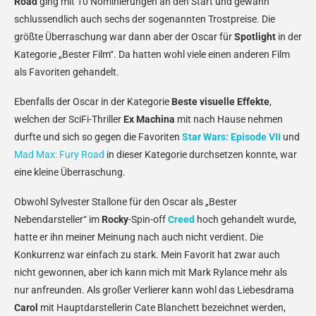
Road
ging mit 10 Nominierungen an den Start und gewann
schlussendlich auch sechs der sogenannten Trostpreise. Die
größte Überraschung war dann aber der Oscar für
Spotlight
in der
Kategorie „Bester Film“. Da hatten wohl viele einen anderen Film
als Favoriten gehandelt.
Ebenfalls der Oscar in der Kategorie
Beste visuelle Effekte
,
welchen der SciFi-Thriller
Ex Machina
mit nach Hause nehmen
durfte und sich so gegen die Favoriten
Star Wars: Episode VII
und
Mad Max: Fury Road
in dieser Kategorie durchsetzen konnte, war
eine kleine Überraschung.
Obwohl Sylvester Stallone für den Oscar als „Bester
Nebendarsteller“ im
Rocky
-Spin-off
Creed
hoch gehandelt wurde,
hatte er ihn meiner Meinung nach auch nicht verdient. Die
Konkurrenz war einfach zu stark. Mein Favorit hat zwar auch
nicht gewonnen, aber ich kann mich mit Mark Rylance mehr als
nur anfreunden. Als großer Verlierer kann wohl das Liebesdrama
Carol
mit Hauptdarstellerin Cate Blanchett bezeichnet werden,