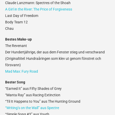
Claude Lanzmann: Spectres of the Shoah
A Girl in the River: The Price of Forgiveness
Last Day of Freedom
Body Team 12
Chau
Bestes Make-up
The Revenant
Der Hundertjährige, der aus dem Fenster stieg und verschwand
(Originaltitel: Hundraåringen som klev ut genom fönstret och
försvann)
Mad Max: Fury Road
Bester Song
“Earned It” aus Fifty Shades of Grey
“Manta Ray” aus Racing Extinction
“Til It Happens to You” aus The Hunting Ground
“Writing’s on the Wall” aus Spectre
“Simple Song #3” aus Youth