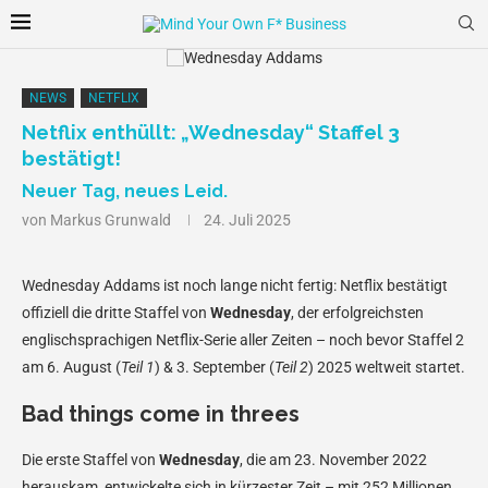
NEWS
NETFLIX
Netflix enthüllt: „Wednesday“ Staffel 3
bestätigt!
Neuer Tag, neues Leid.
von
Markus Grunwald
24. Juli 2025
Wednesday Addams ist noch lange nicht fertig: Netflix bestätigt
offiziell die dritte Staffel von
Wednesday
, der erfolgreichsten
englischsprachigen Netflix-Serie aller Zeiten – noch bevor Staffel 2
am 6. August (
Teil 1
) & 3. September (
Teil 2
) 2025 weltweit startet.
Bad things come in threes
Die erste Staffel von
Wednesday
, die am 23. November 2022
herauskam, entwickelte sich in kürzester Zeit – mit 252 Millionen