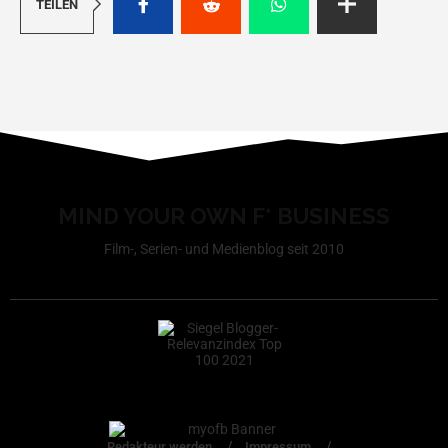
TEILEN
MIND YOUR OWN F* BUSINESS
Film-, Serien- und Medienblog seit 2010
Redakteur werden
Impressum