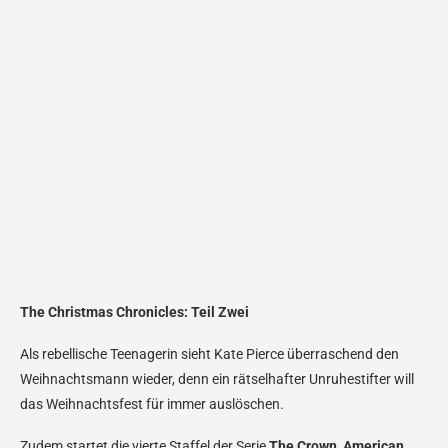
The Christmas Chronicles: Teil Zwei
Als rebellische Teenagerin sieht Kate Pierce überraschend den
Weihnachtsmann wieder, denn ein rätselhafter Unruhestifter will
das Weihnachtsfest für immer auslöschen.
Zudem startet die vierte Staffel der Serie
The Crown
,
American