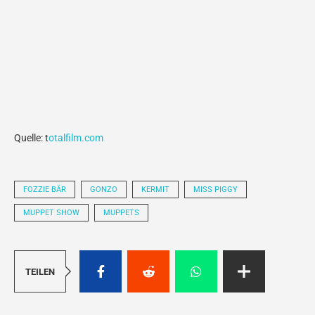
Quelle: t
otalfilm.com
FOZZIE BÄR
GONZO
KERMIT
MISS PIGGY
MUPPET SHOW
MUPPETS
TEILEN