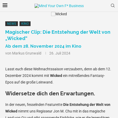
NEWS
KINO
Magischer Clip: Die Entstehung der Welt von
„Wicked“
Ab dem 28. November 2024 im Kino
von
Markus Grunwald
26. Juli 2024
Lasst euch diese Weihnachtssaison verzaubern, denn ab dem 12.
Dezember 2024 kommt mit
Wicked
ein mitreißendes Fantasy-
Epos auf die große Leinwand.
Widersetze dich den Erwartungen.
In der neuen, fesselnden Featurette
Die Entstehung der Welt von
Wicked
nimmt uns Regisseur Jon M. Chu mit in das magische
Land von Oz und gibt spannende Einblicke, wie er die legendären