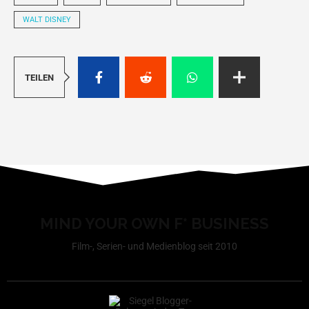
WALT DISNEY
TEILEN
MIND YOUR OWN F* BUSINESS
Film-, Serien- und Medienblog seit 2010