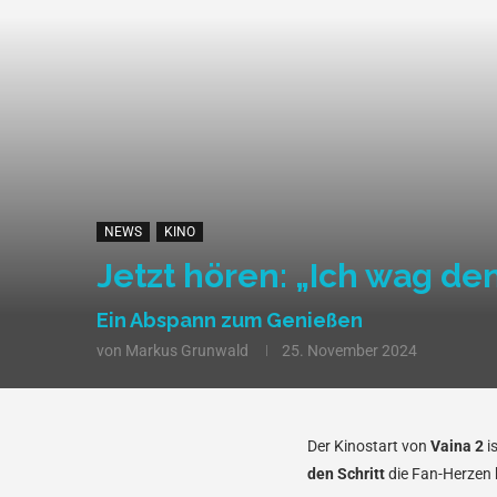
NEWS
KINO
Jetzt hören: „Ich wag den
Ein Abspann zum Genießen
von
Markus Grunwald
25. November 2024
Der Kinostart von
Vaina 2
i
den Schritt
die Fan-Herzen 