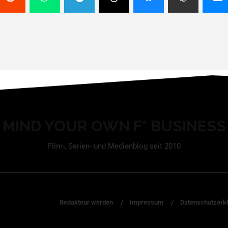
MIND YOUR OWN F* BUSINESS
Film-, Serien- und Medienblog seit 2010
Redakteur werden
Impressum
Datenschutzerk