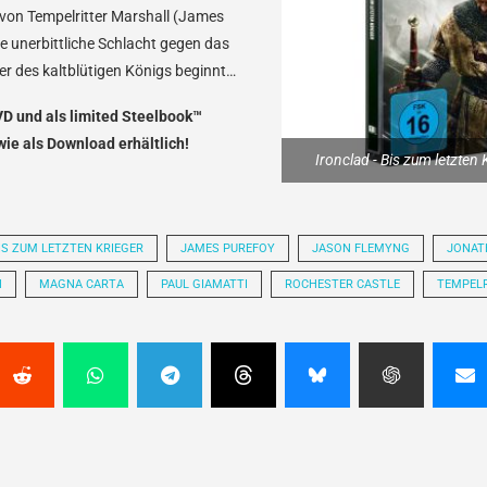
 von Tempelritter Marshall (James
ne unerbittliche Schlacht gegen das
r des kaltblütigen Königs beginnt…
VD und als limited Steelbook™
wie als Download erhältlich!
Ironclad - Bis zum letzten K
BIS ZUM LETZTEN KRIEGER
JAMES PUREFOY
JASON FLEMYNG
JONAT
N
MAGNA CARTA
PAUL GIAMATTI
ROCHESTER CASTLE
TEMPEL