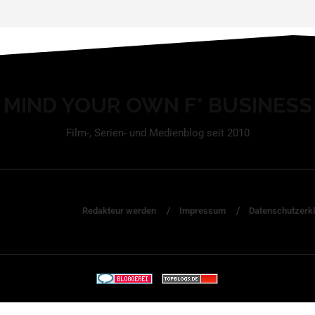
MIND YOUR OWN F* BUSINESS
Film-, Serien- und Medienblog seit 2010
Redakteur werden
Impressum
Datenschutzerk