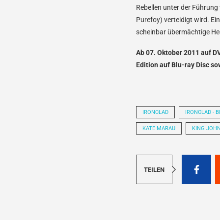
Rebellen unter der Führung
Purefoy) verteidigt wird. Ei
scheinbar übermächtige Hee
Ab 07. Oktober 2011 auf D
Edition auf Blu-ray Disc so
IRONCLAD
IRONCLAD - 
KATE MARAU
KING JOH
TEILEN