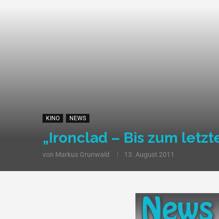
KINO
NEWS
„Ironclad – Bis zum letzt
von
Markus Grunwald
13. August 2011