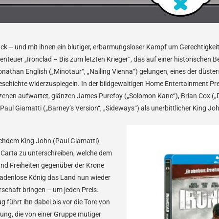
ück – und mit ihnen ein blutiger, erbarmungsloser Kampf um Gerechtigkeit
enteuer „Ironclad – Bis zum letzten Krieger“, das auf einer historischen B
athan English („Minotaur“, „Nailing Vienna“) gelungen, eines der düster
eschichte widerzuspiegeln. In der bildgewaltigen Home Entertainment Pre
enen aufwartet, glänzen James Purefoy („Solomon Kane“), Brian Cox („
aul Giamatti („Barney’s Version“, „Sideways“) als unerbittlicher King Jo
chdem King John (Paul Giamatti)
Carta zu unterschreiben, welche dem
nd Freiheiten gegenüber der Krone
gnadenlose König das Land nun wieder
rschaft bringen – um jeden Preis.
 führt ihn dabei bis vor die Tore von
tung, die von einer Gruppe mutiger