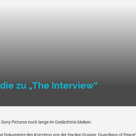
die zu „The Interview“
 Sony Pictures noch lange im Gedächtnis bleiben.
e Dokumente des Konzerns von der Hacker-Gruppe ‚Guardians of Peace‘ 