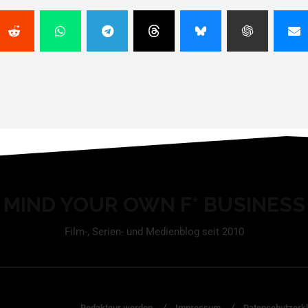
MIND YOUR OWN F* BUSINESS
Film-, Serien- und Medienblog seit 2010
Redakteur werden
Impressum
Datenschutzerk