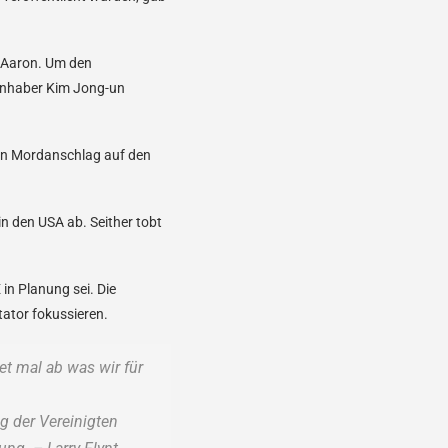
 Aaron. Um den
tinhaber Kim Jong-un
inen Mordanschlag auf den
n den USA ab. Seither tobt
X
in Planung sei. Die
tator fokussieren.
t mal ab was wir für
g der Vereinigten