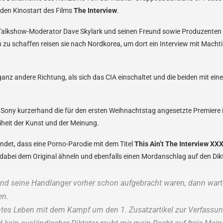
den Kinostart des Films
The Interview
.
n Talkshow-Moderator Dave Skylark und seinen Freund sowie Produzenten
h zu schaffen reisen sie nach Nordkorea, um dort ein Interview mit Mach
ganz andere Richtung, als sich das CIA einschaltet und die beiden mit e
ony kurzerhand die für den ersten Weihnachtstag angesetzte Premiere i
eiheit der Kunst und der Meinung.
ndet, dass eine Porno-Parodie mit dem Titel
This Ain’t The Interview XX
 dabei dem Original ähneln und ebenfalls einen Mordanschlag auf den Dik
d seine Handlanger vorher schon aufgebracht waren, dann warte
en.
tes Leben mit dem Kampf um den 1. Zusatzartikel zur Verfassun