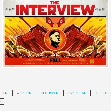
NG UN
LARRY FLYNT
SETH ROGEN
SONY PICTURES
THE INTER
X