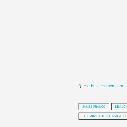
Quelle:
business.avn.com
JAMES FRANCO
KIM JO
THIS AIN’T THE INTERVIEW XX