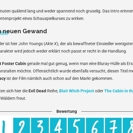
Minuten quälend lang und weder spannend noch gruselig. Das Intro erinne
ntenprojekt eines Schauspielkurses zu wirken.
m neuen Gewand
er ist hier John Youngs (
Akte X
), der als bewaffneter Einsiedler wenigsten
arakter wird jedoch weder erklärt noch passt er recht in die Handlung.
t Foster Cabin
gerade mal gut genug, wenn man eine Bluray-Hülle als Ersa
anstalten möchte. Offensichtlich wurde ebenfalls versucht, diesen Titel 
acy
ist der Film nämlich auch schon auf den Markt gekommen.
ten sich hier die
Evil Dead
-Reihe,
Blair Witch Project
oder
The Cabin in t
 Wäldern freut.
Bewertung