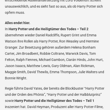
entscheidende Auseinandersetzung mit Lord Voldemort scheint
unausweichlich, und es sieht fast so aus, als ob Harry Potter sich
opfern muss.
Alles endet hier.
In
Harry Potter und die Heiligtümer des Todes – Teil 2
übernehmen wieder Daniel Radcliffe, Rupert Grint und Emma
Watson ihre Rollen als Harry Potter, Ron Weasley und Hermine
Granger. Zur Besetzung gehören außerdem Helena Bonham
Carter, Jim Broadbent, Robbie Coltrane, Warwick Davis, Tom
Felton, Ralph Fiennes, Michael Gambon, Ciarán Hinds, John Hurt,
Jason Isaacs, Matthew Lewis, Gary Oldman, Alan Rickman,
Maggie Smith, David Thewlis, Emma Thompson, Julie Walters und
Bonnie Wright.
Regie führte David Yates, der bereits die Blockbuster “Harry Potter
und der Orden des Phönix”, “Harry Potter und der Halbblutprinz”
sowie
Harry Potter und die Heiligtümer des Todes – Teil 1
inszeniert hat. David Heyman, Produzent aller Harry Potter-Filme,