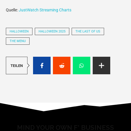
Quelle:
JustWatch Streaming Charts
HALLOWEEN
HALLOWEEN 2025
THE LAST OF US
THE MENU
TEILEN
MIND YOUR OWN F* BUSINESS