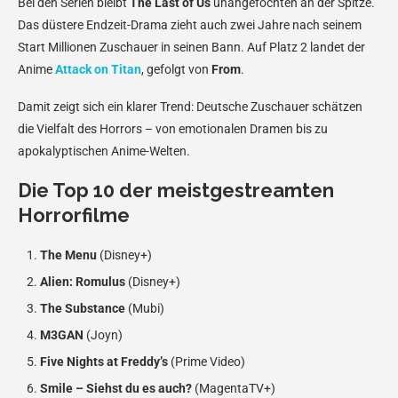
Bei den Serien bleibt
The Last of Us
unangefochten an der Spitze.
Das düstere Endzeit-Drama zieht auch zwei Jahre nach seinem
Start Millionen Zuschauer in seinen Bann. Auf Platz 2 landet der
Anime
Attack on Titan
, gefolgt von
From
.
Damit zeigt sich ein klarer Trend: Deutsche Zuschauer schätzen
die Vielfalt des Horrors – von emotionalen Dramen bis zu
apokalyptischen Anime-Welten.
Die Top 10 der meistgestreamten
Horrorfilme
The Menu
(Disney+)
Alien: Romulus
(Disney+)
The Substance
(Mubi)
M3GAN
(Joyn)
Five Nights at Freddy’s
(Prime Video)
Smile – Siehst du es auch?
(MagentaTV+)