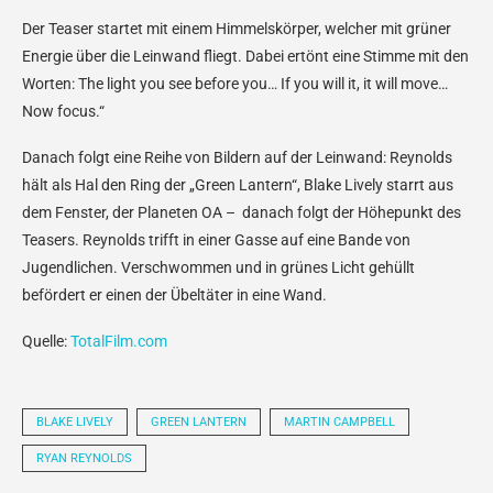
Der Teaser startet mit einem Himmelskörper, welcher mit grüner
Energie über die Leinwand fliegt. Dabei ertönt eine Stimme mit den
Worten: The light you see before you… If you will it, it will move…
Now focus.“
Danach folgt eine Reihe von Bildern auf der Leinwand: Reynolds
hält als Hal den Ring der „Green Lantern“, Blake Lively starrt aus
dem Fenster, der Planeten OA – danach folgt der Höhepunkt des
Teasers. Reynolds trifft in einer Gasse auf eine Bande von
Jugendlichen. Verschwommen und in grünes Licht gehüllt
befördert er einen der Übeltäter in eine Wand.
Quelle:
TotalFilm.com
BLAKE LIVELY
GREEN LANTERN
MARTIN CAMPBELL
RYAN REYNOLDS