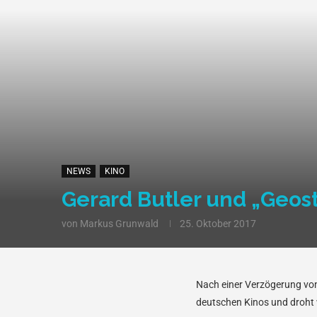
NEWS
KINO
Gerard Butler und „Geos
von
Markus Grunwald
25. Oktober 2017
Nach einer Verzögerung vo
deutschen Kinos und droht w