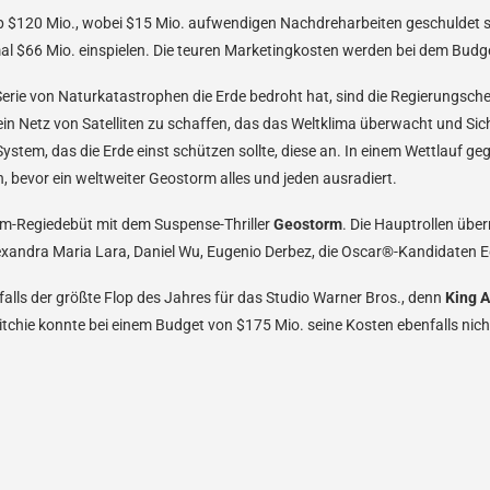
 $120 Mio., wobei $15 Mio. aufwendigen Nachdreharbeiten geschuldet si
mal $66 Mio. einspielen. Die teuren Marketingkosten werden bei dem Budg
erie von Naturkatastrophen die Erde bedroht hat, sind die Regierungsche
etz von Satelliten zu schaffen, das das Weltklima überwacht und Sicherh
ystem, das die Erde einst schützen sollte, diese an. In einem Wettlauf ge
 bevor ein weltweiter Geostorm alles und jeden ausradiert.
film-Regiedebüt mit dem Suspense-Thriller
Geostorm
. Die Hauptrollen übe
lexandra Maria Lara, Daniel Wu, Eugenio Derbez, die Oscar®-Kandidaten E
falls der größte Flop des Jahres für das Studio Warner Bros., denn
King A
tchie konnte bei einem Budget von $175 Mio. seine Kosten ebenfalls nicht