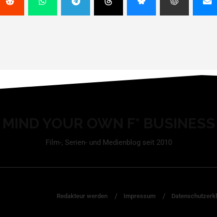
MIND YOUR OWN F* BUSINESS
Film-, Serien- und Medienblog seit 2010
Redakteur werden
Impressum
Datenschutzerk