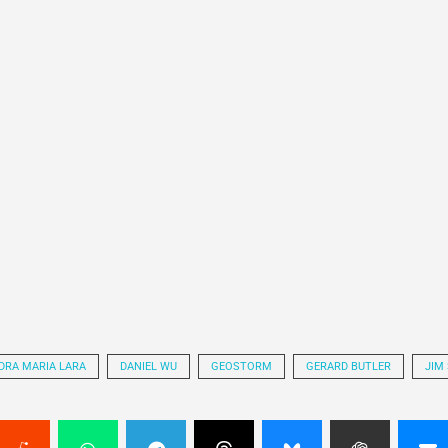
DRA MARIA LARA
DANIEL WU
GEOSTORM
GERARD BUTLER
JIM