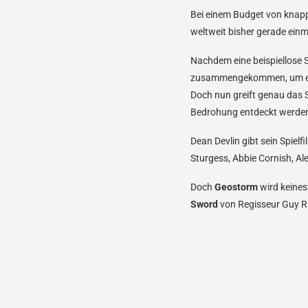
Bei einem Budget von knapp
weltweit bisher gerade ein
Nachdem eine beispiellose S
zusammengekommen, um ein N
Doch nun greift genau das S
Bedrohung entdeckt werden,
Dean Devlin gibt sein Spiel
Sturgess, Abbie Cornish, A
Doch
Geostorm
wird keines
Sword
von Regisseur Guy Ri