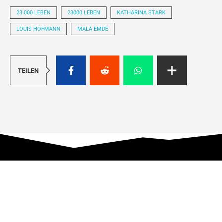
23 000 LEBEN
23000 LEBEN
KATHARINA STARK
LOUIS HOFMANN
MALA EMDE
TEILEN
MIND YOUR OWN F* BUSINESS
Film-, Serien- und Medienblog seit 2010