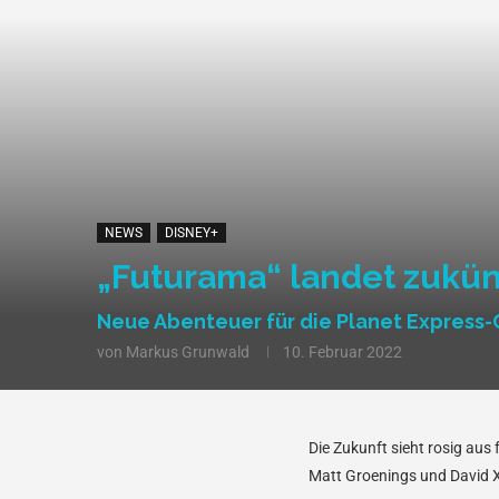
NEWS
DISNEY+
„Futurama“ landet zukün
Neue Abenteuer für die Planet Express
von
Markus Grunwald
10. Februar 2022
Die Zukunft sieht rosig aus
Matt Groenings und David X