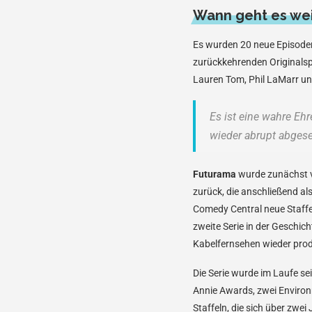
Wann geht es wei
Es wurden 20 neue Episoden 
zurückkehrenden Originalspr
Lauren Tom, Phil LaMarr u
Es ist eine wahre Eh
wieder abrupt abgese
Futurama
wurde zunächst v
zurück, die anschließend al
Comedy Central neue Staffel
zweite Serie in der Geschi
Kabelfernsehen wieder prod
Die Serie wurde im Laufe s
Annie Awards, zwei Environ
Staffeln, die sich über zwe