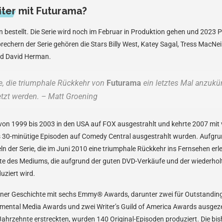
ter mit Futurama?
bestellt. Die Serie wird noch im Februar in Produktion gehen und 2023 P
echern der Serie gehören die Stars Billy West, Katey Sagal, Tress MacNei
nd David Herman.
re, die triumphale Rückkehr von
Futurama
ein letztes Mal anzukü
tzt werden. – Matt Groening
on 1999 bis 2003 in den USA auf FOX ausgestrahlt und kehrte 2007 mit v
s 30-minütige Episoden auf Comedy Central ausgestrahlt wurden. Aufgrund
n der Serie, die im Juni 2010 eine triumphale Rückkehr ins Fernsehen erl
chte des Mediums, die aufgrund der guten DVD-Verkäufe und der wiederho
uziert wird.
einer Geschichte mit sechs Emmy® Awards, darunter zwei für Outstandi
mental Media Awards und zwei Writer’s Guild of America Awards ausgeze
i Jahrzehnte erstreckten, wurden 140 Original-Episoden produziert. Die bi