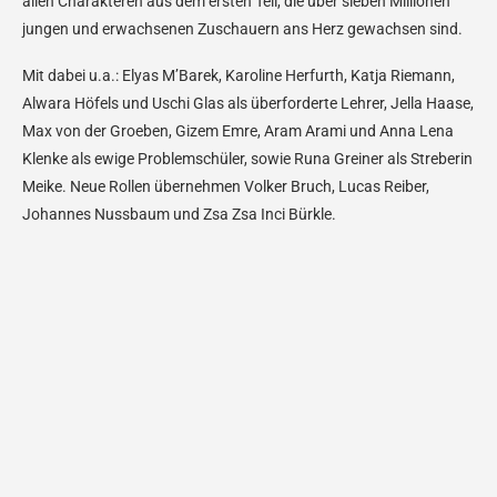
allen Charakteren aus dem ersten Teil, die über sieben Millionen
jungen und erwachsenen Zuschauern ans Herz gewachsen sind.
Mit dabei u.a.: Elyas M’Barek, Karoline Herfurth, Katja Riemann,
Alwara Höfels und Uschi Glas als überforderte Lehrer, Jella Haase,
Max von der Groeben, Gizem Emre, Aram Arami und Anna Lena
Klenke als ewige Problemschüler, sowie Runa Greiner als Streberin
Meike. Neue Rollen übernehmen Volker Bruch, Lucas Reiber,
Johannes Nussbaum und Zsa Zsa Inci Bürkle.