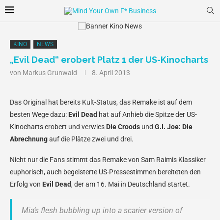
KINO
NEWS
„Evil Dead“ erobert Platz 1 der US-Kinocharts
von
Markus Grunwald
8. April 2013
Das Original hat bereits Kult-Status, das Remake ist auf dem
besten Wege dazu:
Evil Dead
hat auf Anhieb die Spitze der US-
Kinocharts erobert und verwies
Die Croods
und
G.I. Joe: Die
Abrechnung
auf die Plätze zwei und drei.
Nicht nur die Fans stimmt das Remake von Sam Raimis Klassiker
euphorisch, auch begeisterte US-Pressestimmen bereiteten den
Erfolg von
Evil Dead
, der am 16. Mai in Deutschland startet.
Mia’s flesh bubbling up into a scarier version of