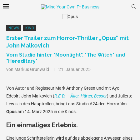
NEWS
KINO
Erster Trailer zum Horror-Thriller „Opus“ mit
John Malkovich
Vom Studio hinter "Moonlight", "The Witch" und
"Hereditary"
von
Markus Grunwald
21. Januar 2025
Von Autor und Regisseur Mark Anthony Green und mit Ayo
Edebiri, John Malkovich (
R.E.D. – Älter, Härter, Besser
) und Juliette
Lewis in den Hauptrollen, bringt das Studio A24 den Horrorfilm
Opus
am 14. März 2025 in die Kinos.
Ein einmaliges Erlebnis.
Eine junge Schriftstellerin wird auf das abgelegene Anwesen eines