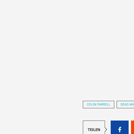
COLIN FARRELL
DEAD M
TEILEN