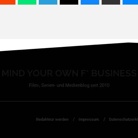
MIND YOUR OWN F* BUSINESS
Film-, Serien- und Medienblog seit 2010
Redakteur werden
Impressum
Datenschutzerk