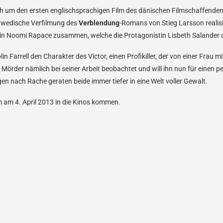
ch um den ersten englischsprachigen Film des dänischen Filmschaffenden 
hwedische Verfilmung des
Verblendung
-Romans von Stieg Larsson realisie
rin Noomi Rapace zusammen, welche die Protagonistin Lisbeth Salander d
lin Farrell den Charakter des Victor, einen Profikiller, der von einer Frau
n Mörder nämlich bei seiner Arbeit beobachtet und will ihn nun für einen p
en nach Rache geraten beide immer tiefer in eine Welt voller Gewalt.
m am 4. April 2013 in die Kinos kommen.