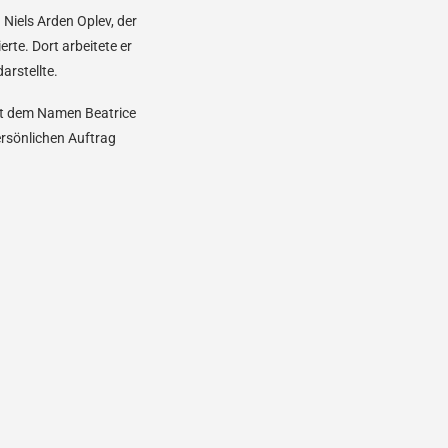
Niels Arden Oplev, der
rte. Dort arbeitete er
arstellte.
 mit dem Namen Beatrice
ersönlichen Auftrag