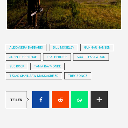
ALEXANDRA DADDARIO
BILL MOSELEY
GUNNAR HANSEN
JOHN LUSSENHOP
LEATHERFACE
SCOTT EASTWOOD
SUE ROCK
TANIA RAYMONDE
TEXAS CHAINSAW MASSACRE 3D
TREY SONGZ
TEILEN