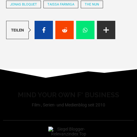
JONAS BLOQUET
TAISSA FARMIGA
THE NUN
TEILEN
MIND YOUR OWN F* BUSINESS
Film-, Serien- und Medienblog seit 2010