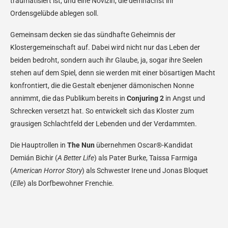
traumatisiert ist, und eine Novizin, die demnächst ihr
Ordensgelübde ablegen soll.
Gemeinsam decken sie das sündhafte Geheimnis der
Klostergemeinschaft auf. Dabei wird nicht nur das Leben der
beiden bedroht, sondern auch ihr Glaube, ja, sogar ihre Seelen
stehen auf dem Spiel, denn sie werden mit einer bösartigen Macht
konfrontiert, die die Gestalt ebenjener dämonischen Nonne
annimmt, die das Publikum bereits in
Conjuring 2
in Angst und
Schrecken versetzt hat. So entwickelt sich das Kloster zum
grausigen Schlachtfeld der Lebenden und der Verdammten.
Die Hauptrollen in
The Nun
übernehmen Oscar®-Kandidat
Demián Bichir (
A Better Life
) als Pater Burke, Taissa Farmiga
(
American Horror Story
) als Schwester Irene und Jonas Bloquet
(
Elle
) als Dorfbewohner Frenchie.