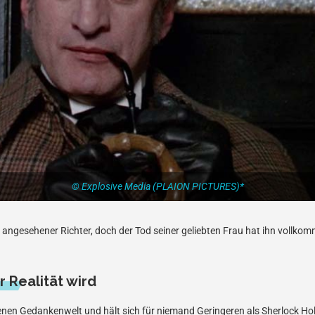
© Explosive Media (PLAION PICTURES)*
in angesehener Richter, doch der Tod seiner geliebten Frau hat ihn vollk
 Realität wird
igenen Gedankenwelt und hält sich für niemand Geringeren als Sherlock Hol