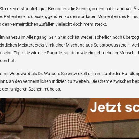
 Strecken erstaunlich gut. Besonders die Szenen, in denen die rationale Är
s Patienten einzulassen, gehören zu den stärksten Momenten des Films
r den vermeintlichen Zufällen vielleicht doch mehr steckt.
ilm nahezu im Alleingang. Sein Sherlock ist weder lächerlich noch überzo
eintlichen Meisterdetektiv mit einer Mischung aus Selbstbewusstsein, Verle
 seine Figur nie wie eine Parodie, sondern wie ein gebrochener Mensch, de
nden hat.
nne Woodward als Dr. Watson. Sie entwickelt sich im Laufe der Handlung
ginnt, an den vermeintlichen Indizien zu zweifeln. Die Chemie zwischen bei
le der ruhigeren Szenen mühelos.