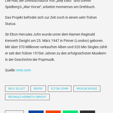
Lee Hall, der Drehbuchautor von „Billy Elliot“ und Steven
Spielberg’s „War Horse“, arbeitet momentan am Drehbuch.
Das Projekt befindet sich zur Zeit noch in einem sehr frühen
Status.
Sir Elton Hercules John wurde unter dem Namen Reginald
Kenneth Dwight am 25. März 1947 in Pinner (London) geboren.
Mit über 570 Millionen verkauften Alben und 320 Mio Singles zählt
er seit den frühen 1970er Jahren zu den erfolgreichsten Musikern
in der Geschichte der Popmusik.
Quelle:
nme.com
BILLY ELLIOT
BIOPIC
ELTON JOHN
MOULIN ROUGE
REGINALD KENNETH DWIGHT