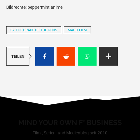
Bildrechte: peppermint anime
BY THE GRACE OF THE GODS
MAHO FILM
TEILEN
MIND YOUR OWN F* BUSINESS
Film-, Serien- und Medienblog seit 2010