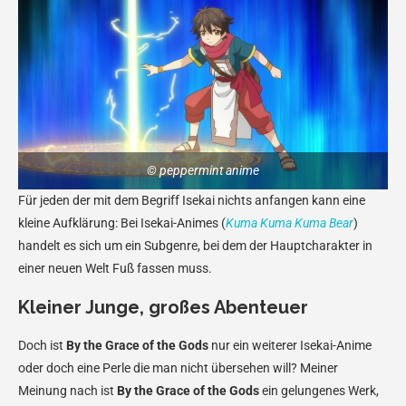
© peppermint anime
Für jeden der mit dem Begriff Isekai nichts anfangen kann eine
kleine Aufklärung: Bei Isekai-Animes (
Kuma Kuma Kuma Bear
)
handelt es sich um ein Subgenre, bei dem der Hauptcharakter in
einer neuen Welt Fuß fassen muss.
Kleiner Junge, großes Abenteuer
Doch ist
By the Grace of the Gods
nur ein weiterer Isekai-Anime
oder doch eine Perle die man nicht übersehen will? Meiner
Meinung nach ist
By the Grace of the Gods
ein gelungenes Werk,